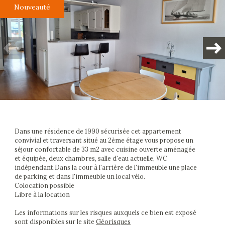
Nouveauté
Plus d'informations
financières
Plus de
détails
Dans une résidence de 1990 sécurisée cet appartement
convivial et traversant situé au 2ème étage vous propose un
séjour confortable de 33 m2 avec cuisine ouverte aménagée
la
et équipée, deux chambres, salle d'eau actuelle, WC
copropriété
indépendant.Dans la cour à l'arrière de l'immeuble une place
de parking et dans l'immeuble un local vélo.
Colocation possible
Libre à la location
Les informations sur les risques auxquels ce bien est exposé
sont disponibles sur le site
Géorisques
Bilan