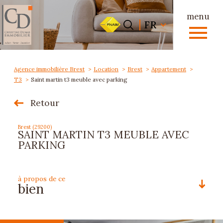
menu
Langue
Langue
FR
0
FR
Accueil
Agence immobilière Brest
Location
Brest
Appartement
T3
Saint martin t3 meuble avec parking
Retour
Brest (29200)
SAINT MARTIN T3 MEUBLE AVEC
PARKING
à propos de ce
bien