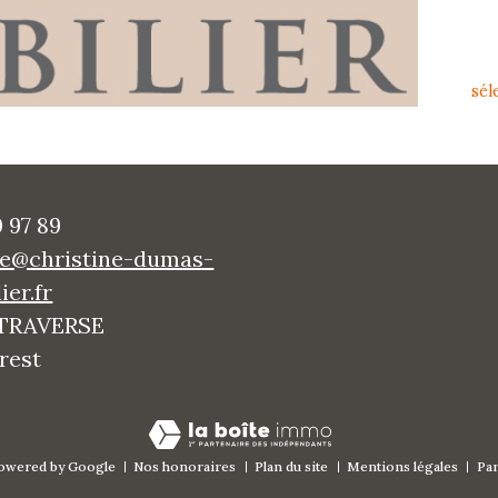
sél
 97 89
ne@christine-dumas-
ier.fr
 TRAVERSE
brest
owered by Google
Nos honoraires
Plan du site
Mentions légales
Par