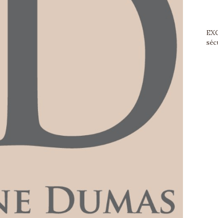
EXC
sécu