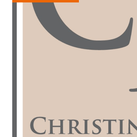
DUS
ÉS