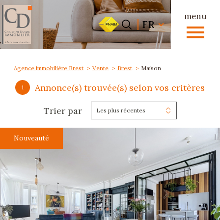
menu
Langue
Langue
FR
0
FR
Accueil
Agence immobilière Brest
Vente
Brest
Maison
Annonce(s) trouvée(s) selon vos critères
1
Trier par
Les plus récentes
Nouveauté