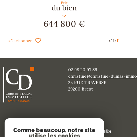
Prix
du bien
644 800 €
sélectionner
réf :
11
02 98 20 97 89
christine@christine-dumas-immobi
25 RUE TRAVERSE
29200
brest
Adhérents
Comme beaucoup, notre site
utilise les cookies