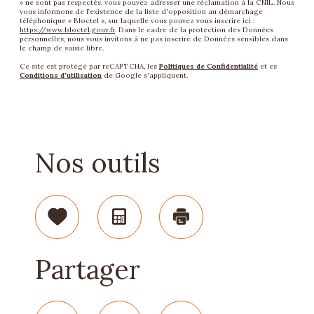
» ne sont pas respectés, vous pouvez adresser une réclamation à la CNIL. Nous
vous informons de l’existence de la liste d'opposition au démarchage
téléphonique « Bloctel », sur laquelle vous pouvez vous inscrire ici :
https://www.bloctel.gouv.fr
. Dans le cadre de la protection des Données
personnelles, nous vous invitons à ne pas inscrire de Données sensibles dans
le champ de saisie libre.
Ce site est protégé par reCAPTCHA, les
Politiques de Confidentialité
et es
Conditions d'utilisation
de Google s'appliquent.
Nos outils
Sélectionner
Calculatrice
Imprimer
Partager