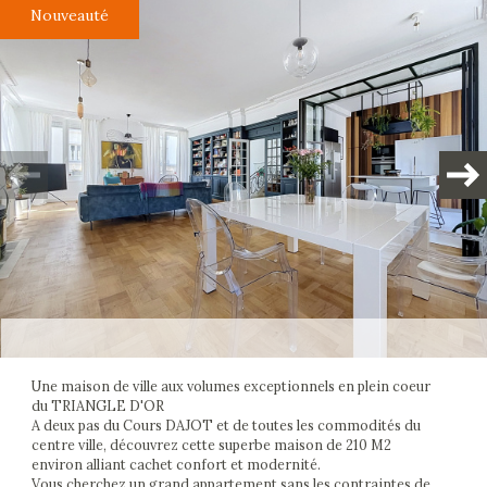
Nouveauté
Plus d'informations
financières
Plus de
détails
la
copropriété
Une maison de ville aux volumes exceptionnels en plein coeur
du TRIANGLE D'OR
A deux pas du Cours DAJOT et de toutes les commodités du
centre ville, découvrez cette superbe maison de 210 M2
environ alliant cachet confort et modernité.
Vous cherchez un grand appartement sans les contraintes de
Bilan