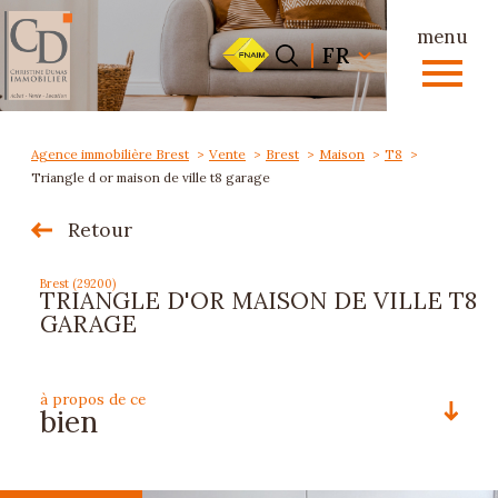
menu
Langue
Langue
FR
0
FR
Accueil
Agence immobilière Brest
Vente
Brest
Maison
T8
Triangle d or maison de ville t8 garage
Retour
Brest (29200)
TRIANGLE D'OR MAISON DE VILLE T8
GARAGE
à propos de ce
bien